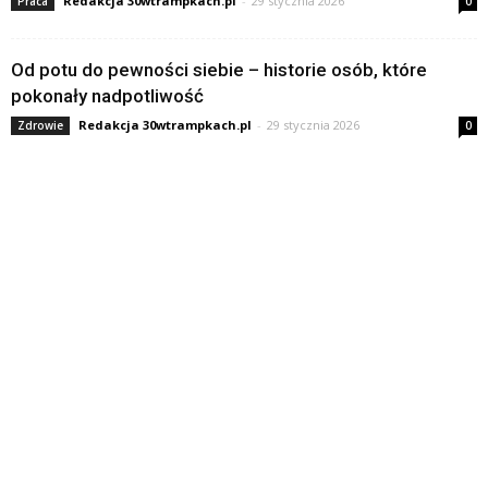
Redakcja 30wtrampkach.pl
-
29 stycznia 2026
Praca
0
Od potu do pewności siebie – historie osób, które
pokonały nadpotliwość
Redakcja 30wtrampkach.pl
-
29 stycznia 2026
Zdrowie
0