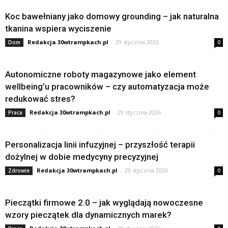
Koc bawełniany jako domowy grounding – jak naturalna
tkanina wspiera wyciszenie
Redakcja 30wtrampkach.pl
-
29 stycznia 2026
Dom
0
Autonomiczne roboty magazynowe jako element
wellbeing’u pracowników – czy automatyzacja może
redukować stres?
Redakcja 30wtrampkach.pl
-
29 stycznia 2026
Praca
0
Personalizacja linii infuzyjnej – przyszłość terapii
dożylnej w dobie medycyny precyzyjnej
Redakcja 30wtrampkach.pl
-
29 stycznia 2026
Zdrowie
0
Pieczątki firmowe 2.0 – jak wyglądają nowoczesne
wzory pieczątek dla dynamicznych marek?