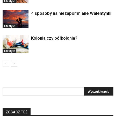
Lifestyle
4 sposoby na niezapomniane Walentynki
Lifestyle
Kolonia czy półkolonia?
Lifestyle
ZOBACZ TEŻ