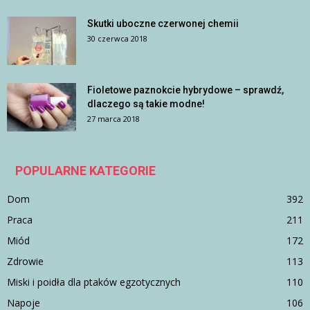
Skutki uboczne czerwonej chemii
30 czerwca 2018
Fioletowe paznokcie hybrydowe – sprawdź,
dlaczego są takie modne!
27 marca 2018
POPULARNE KATEGORIE
Dom
392
Praca
211
Miód
172
Zdrowie
113
Miski i poidła dla ptaków egzotycznych
110
Napoje
106