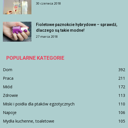
30 czerwca 2018
Fioletowe paznokcie hybrydowe – sprawdź,
dlaczego są takie modne!
27 marca 2018
POPULARNE KATEGORIE
Dom
392
Praca
211
Miód
172
Zdrowie
113
Miski i poidła dla ptaków egzotycznych
110
Napoje
106
Mydła kuchenne, toaletowe
105