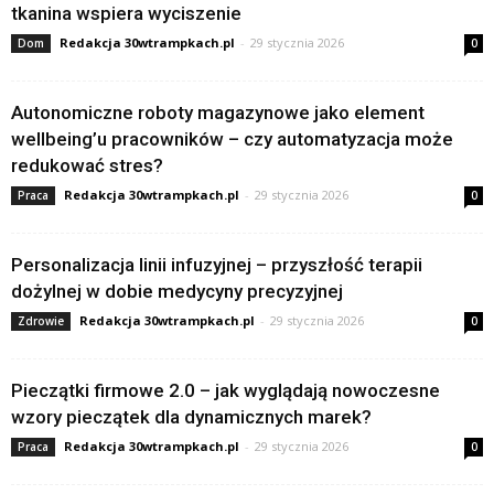
tkanina wspiera wyciszenie
Redakcja 30wtrampkach.pl
-
29 stycznia 2026
Dom
0
Autonomiczne roboty magazynowe jako element
wellbeing’u pracowników – czy automatyzacja może
redukować stres?
Redakcja 30wtrampkach.pl
-
29 stycznia 2026
Praca
0
Personalizacja linii infuzyjnej – przyszłość terapii
dożylnej w dobie medycyny precyzyjnej
Redakcja 30wtrampkach.pl
-
29 stycznia 2026
Zdrowie
0
Pieczątki firmowe 2.0 – jak wyglądają nowoczesne
wzory pieczątek dla dynamicznych marek?
Redakcja 30wtrampkach.pl
-
29 stycznia 2026
Praca
0